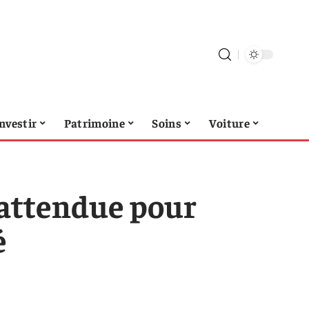
nvestir
Patrimoine
Soins
Voiture
 inattendue pour
é