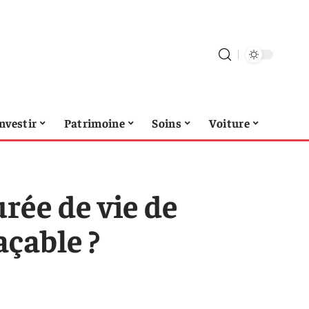
nvestir
Patrimoine
Soins
Voiture
rée de vie de
açable ?